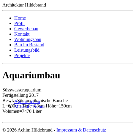
Architektur Hildebrand
Home
Profil
Gewerbebau
Kontakt
Wohnungsbau
Bau im Bestand
Leistungsbild
Projekte
Aquariumbau
Süsswasseraquarium
Fertigstellung 2017
Besatz: Südamerikanische Barsche
Aquariumbau
L=600cm Tiefe=83cm Höhe=150cm
Musical "Freude"
Volumen=7470 Liter
© 2026 Achim Hildebrand -
Impressum & Datenschutz