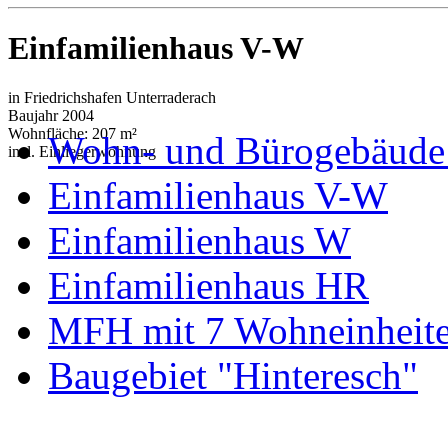
Einfamilienhaus V-W
in Friedrichshafen Unterraderach
Baujahr 2004
Wohnfläche: 207 m²
Wohn- und Bürogebäude
incl. Einliegerwohnung
Einfamilienhaus V-W
Einfamilienhaus W
Einfamilienhaus HR
MFH mit 7 Wohneinheit
Baugebiet "Hinteresch"